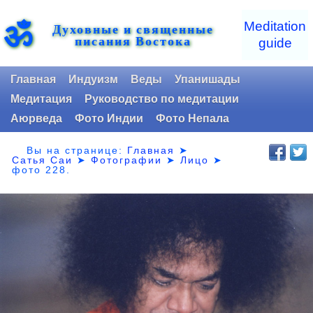
ॐ
Meditation
Духовные и священные
писания Востока
guide
Главная
Индуизм
Веды
Упанишады
Медитация
Руководство по медитации
Аюрведа
Фото Индии
Фото Непала
Вы на странице:
Главная
➤
Сатья Саи
➤
Фотографии
➤
Лицо
➤
фото 228.