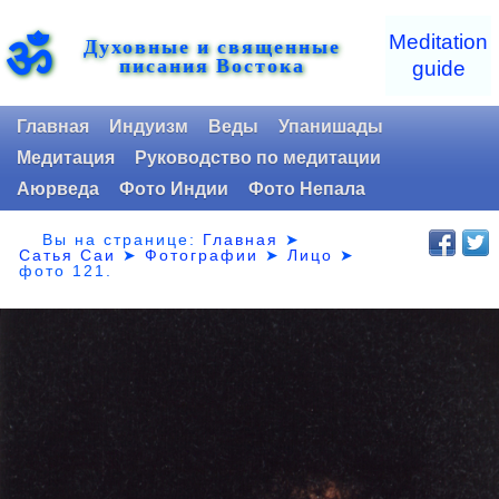
ॐ
Meditation
Духовные и священные
писания Востока
guide
Главная
Индуизм
Веды
Упанишады
Медитация
Руководство по медитации
Аюрведа
Фото Индии
Фото Непала
Вы на странице:
Главная
➤
Сатья Саи
➤
Фотографии
➤
Лицо
➤
фото 121.