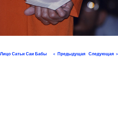
Лицо Сатьи Саи Бабы
Предыдущая
Следующая
<
>