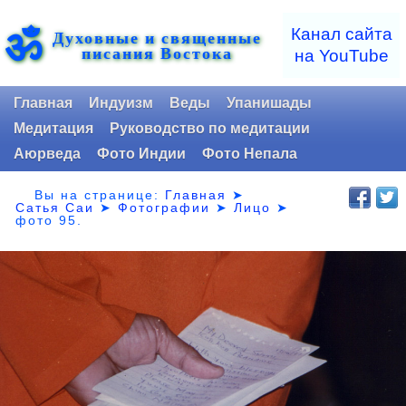
ॐ
Канал сайта
Духовные и священные
писания Востока
на YouTube
Главная
Индуизм
Веды
Упанишады
Медитация
Руководство по медитации
Аюрведа
Фото Индии
Фото Непала
Вы на странице:
Главная
➤
Сатья Саи
➤
Фотографии
➤
Лицо
➤
фото 95.