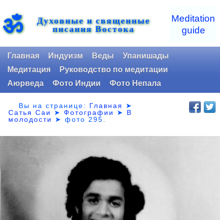
ॐ
Meditation
Духовные и священные
писания Востока
guide
Главная
Индуизм
Веды
Упанишады
Медитация
Руководство по медитации
Аюрведа
Фото Индии
Фото Непала
Вы на странице:
Главная
➤
Сатья Саи
➤
Фотографии
➤
В
молодости
➤
фото 295.