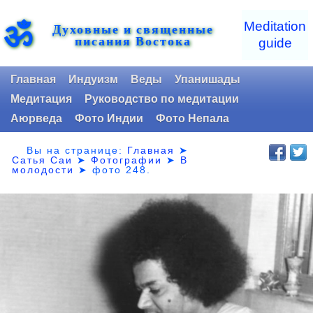
ॐ
Meditation
Духовные и священные
писания Востока
guide
Главная
Индуизм
Веды
Упанишады
Медитация
Руководство по медитации
Аюрведа
Фото Индии
Фото Непала
Вы на странице:
Главная
➤
Сатья Саи
➤
Фотографии
➤
В
молодости
➤
фото 248.