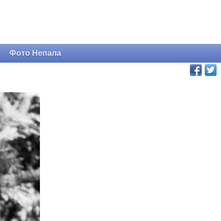
и
Фото Непала