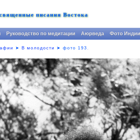
 священные писания Востока
я
Руководство по медитации
Аюрведа
Фото Инди
рафии
➤
В молодости
➤
фото 193.