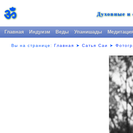
ॐ
Духовные и
Главная
Индуизм
Веды
Упанишады
Медитаци
Вы на странице:
Главная
➤
Сатья Саи
➤
Фотог