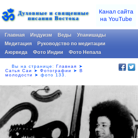
ॐ
Канал сайта
Духовные и священные
писания Востока
на YouTube
Главная
Индуизм
Веды
Упанишады
Медитация
Руководство по медитации
Аюрведа
Фото Индии
Фото Непала
Вы на странице:
Главная
➤
Сатья Саи
➤
Фотографии
➤
В
молодости
➤
фото 133.