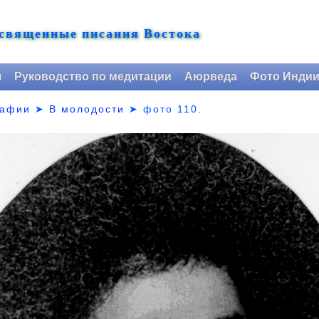
 священные писания Востока
я
Руководство по медитации
Аюрведа
Фото Инди
рафии
➤
В молодости
➤
фото 110.