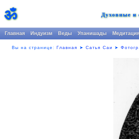
ॐ
Духовные и
Главная
Индуизм
Веды
Упанишады
Медитаци
Вы на странице:
Главная
➤
Сатья Саи
➤
Фотог