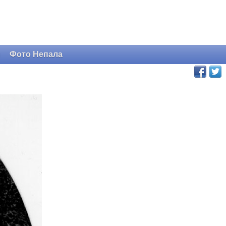
и
Фото Непала