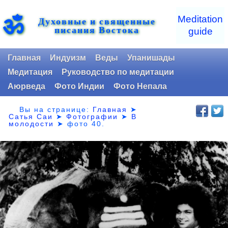
ॐ
Meditation
Духовные и священные
писания Востока
guide
Главная
Индуизм
Веды
Упанишады
Медитация
Руководство по медитации
Аюрведа
Фото Индии
Фото Непала
Вы на странице:
Главная
➤
Сатья Саи
➤
Фотографии
➤
В
молодости
➤
фото 40.