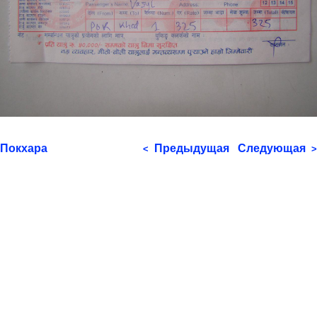
Покхара
Предыдущая
Следующая
<
>