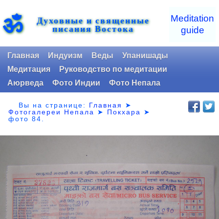
ॐ
Meditation
Духовные и священные
писания Востока
guide
Главная
Индуизм
Веды
Упанишады
Медитация
Руководство по медитации
Аюрведа
Фото Индии
Фото Непала
Вы на странице:
Главная
➤
Фотогалереи Непала
➤
Покхара
➤
фото 84.