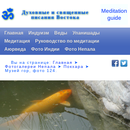
ॐ
Meditation
Духовные и священные
писания Востока
guide
Главная
Индуизм
Веды
Упанишады
Медитация
Руководство по медитации
Аюрведа
Фото Индии
Фото Непала
Вы на странице:
Главная
➤
Фотогалереи Непала
➤
Покхара
➤
Музей гор,
фото 124.