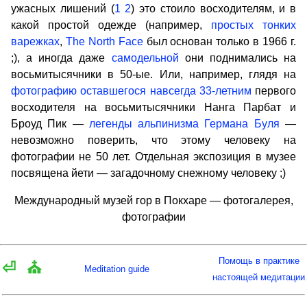
ужасных лишений (
1
2
) это стоило восходителям, и в
какой простой одежде (например,
простых тонких
варежках
,
The North Face
был основан только в 1966 г.
;), а иногда даже
самодельной
они поднимались на
восьмитысячники в 50-ые. Или, например, глядя на
фотографию оставшегося навсегда 33-летним
первого
восходителя на восьмитысячники Нанга Парбат и
Броуд Пик —
легенды альпинизма Германа Буля
—
невозможно поверить, что этому человеку на
фотографии не 50 лет. Отдельная экспозиция в музее
посвящена йети — загадочному снежному человеку ;)
Международный музей гор в Покхаре — фотогалерея,
фотографии
Помощь в практике
⏎
⛪
Meditation guide
настоящей медитации