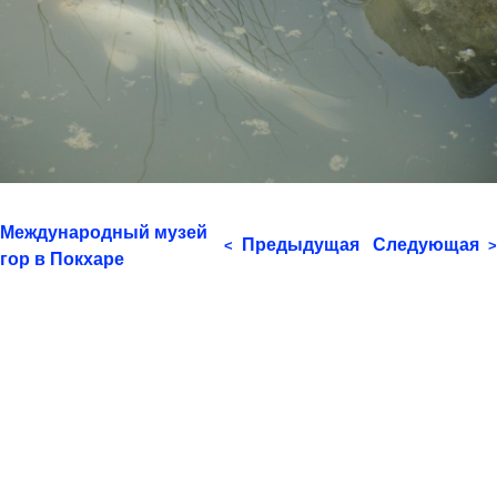
Международный музей
Предыдущая
Следующая
<
>
гор в Покхаре