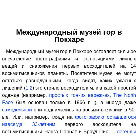
Международный музей гор в
Покхаре
Международный музей гор в Покхаре оставляет сильное
впечатление фотографиями и экспозициями личных
вещей и снаряжения первых восходителей на 14
восьмитысячников планеты. Посетители музея не могут
остаться равнодушными, когда видят, каких ужасных
лишений (
1
2
) это стоило восходителям, и в какой просто
одежде (например,
простых тонких варежках
,
The Nort
Face
был основан только в 1966 г. ;), а иногда даже
самодельной
они поднимались на восьмитысячники в 50-
ые. Или, например, глядя на
фотографию оставшегос
навсегда 33-летним
первого восходителя на
восьмитысячники Нанга Парбат и Броуд Пик —
легенды