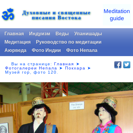
ॐ
Meditation
Духовные и священные
писания Востока
guide
Главная
Индуизм
Веды
Упанишады
Медитация
Руководство по медитации
Аюрведа
Фото Индии
Фото Непала
Вы на странице:
Главная
➤
Фотогалереи Непала
➤
Покхара
➤
Музей гор,
фото 120.