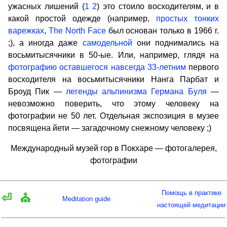
ужасных лишений (
1
2
) это стоило восходителям, и в
какой простой одежде (например,
простых тонких
варежках
,
The North Face
был основан только в 1966 г.
;), а иногда даже
самодельной
они поднимались на
восьмитысячники в 50-ые. Или, например, глядя на
фотографию оставшегося навсегда 33-летним
первого
восходителя на восьмитысячники Нанга Парбат и
Броуд Пик —
легенды альпинизма Германа Буля
—
невозможно поверить, что этому человеку на
фотографии не 50 лет. Отдельная экспозиция в музее
посвящена йети — загадочному снежному человеку ;)
Международный музей гор в Покхаре — фотогалерея,
фотографии
Помощь в практике
⏎
⛪
Meditation guide
настоящей медитации