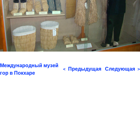
Международный музей
Предыдущая
Следующая
<
>
гор в Покхаре