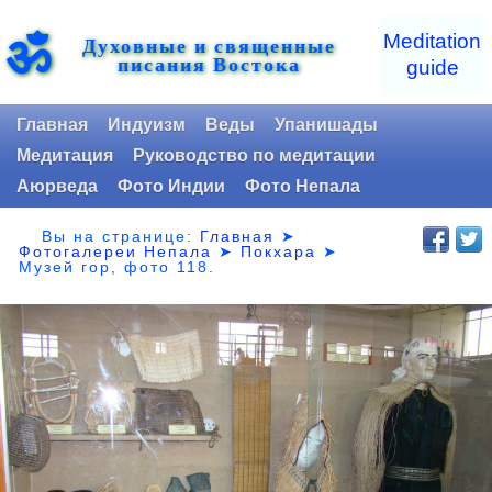
ॐ
Meditation
Духовные и священные
писания Востока
guide
Главная
Индуизм
Веды
Упанишады
Медитация
Руководство по медитации
Аюрведа
Фото Индии
Фото Непала
Вы на странице:
Главная
➤
Фотогалереи Непала
➤
Покхара
➤
Музей гор,
фото 118.