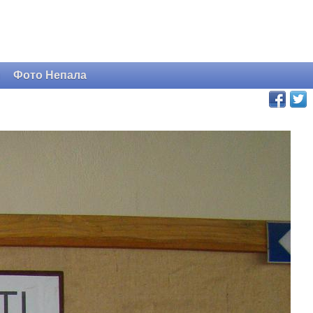
и
Фото Непала