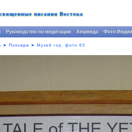
 священные писания Востока
я
Руководство по медитации
Аюрведа
Фото Инди
а
➤
Покхара
➤ Музей гор,
фото 83.