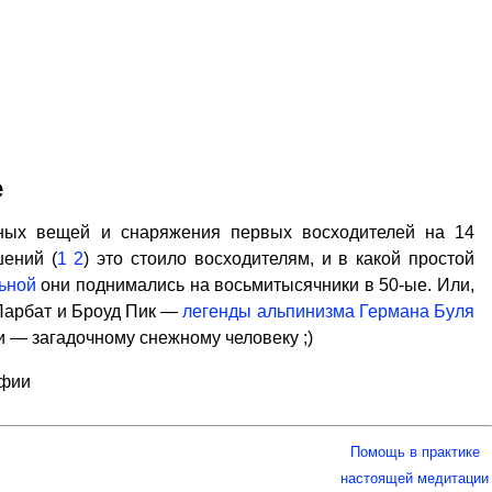
е
ных вещей и снаряжения первых восходителей на 14
шений (
1
2
) это стоило восходителям, и в какой простой
ьной
они поднимались на восьмитысячники в 50-ые. Или,
Парбат и Броуд Пик —
легенды альпинизма Германа Буля
и — загадочному снежному человеку ;)
афии
Помощь в практике
настоящей медитации