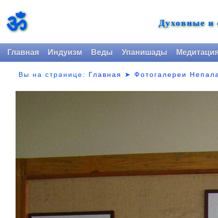
ॐ
Духовные и
Главная
Индуизм
Веды
Упанишады
Медитаци
Вы на странице:
Главная
➤
Фотогалереи Непал