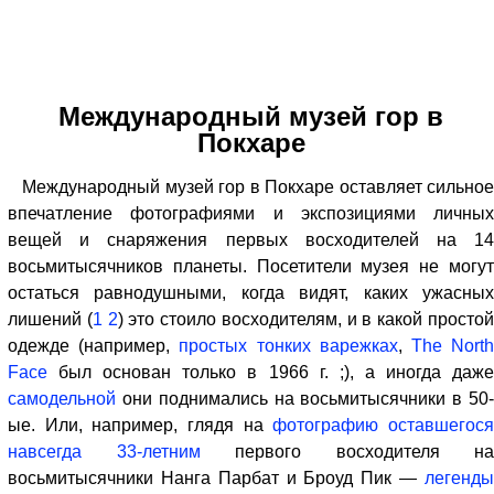
Международный музей гор в
Покхаре
Международный музей гор в Покхаре оставляет сильное
впечатление фотографиями и экспозициями личных
вещей и снаряжения первых восходителей на 14
восьмитысячников планеты. Посетители музея не могут
остаться равнодушными, когда видят, каких ужасных
лишений (
1
2
) это стоило восходителям, и в какой просто
одежде (например,
простых тонких варежках
,
The Nort
Face
был основан только в 1966 г. ;), а иногда даже
самодельной
они поднимались на восьмитысячники в 50-
ые. Или, например, глядя на
фотографию оставшегос
навсегда 33-летним
первого восходителя на
восьмитысячники Нанга Парбат и Броуд Пик —
легенды