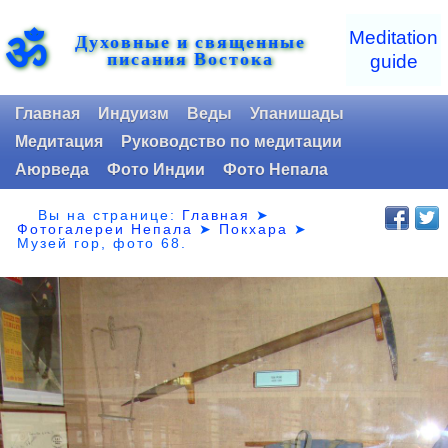
ॐ
Meditation
Духовные и священные
писания Востока
guide
Главная
Индуизм
Веды
Упанишады
Медитация
Руководство по медитации
Аюрведа
Фото Индии
Фото Непала
Вы на странице:
Главная
➤
Фотогалереи Непала
➤
Покхара
➤
Музей гор,
фото 68.