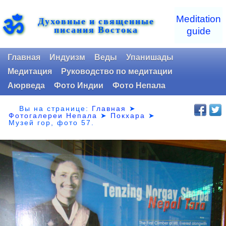
ॐ
Meditation
Духовные и священные
писания Востока
guide
Главная
Индуизм
Веды
Упанишады
Медитация
Руководство по медитации
Аюрведа
Фото Индии
Фото Непала
Вы на странице:
Главная
➤
Фотогалереи Непала
➤
Покхара
➤
Музей гор,
фото 57.