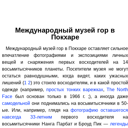
Международный музей гор в
Покхаре
Международный музей гор в Покхаре оставляет сильное
впечатление фотографиями и экспозициями личных
вещей и снаряжения первых восходителей на 14
восьмитысячников планеты. Посетители музея не могут
остаться равнодушными, когда видят, каких ужасных
лишений (
1
2
) это стоило восходителям, и в какой просто
одежде (например,
простых тонких варежках
,
The Nort
Face
был основан только в 1966 г. ;), а иногда даже
самодельной
они поднимались на восьмитысячники в 50-
ые. Или, например, глядя на
фотографию оставшегос
навсегда 33-летним
первого восходителя на
восьмитысячники Нанга Парбат и Броуд Пик —
легенды