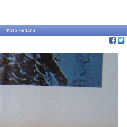
и
Фото Непала