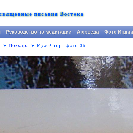
 священные писания Востока
я
Руководство по медитации
Аюрведа
Фото Инди
а
➤
Покхара
➤ Музей гор,
фото 35.