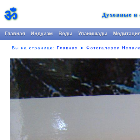
ॐ
Духовные и
Главная
Индуизм
Веды
Упанишады
Медитаци
Вы на странице:
Главная
➤
Фотогалереи Непал