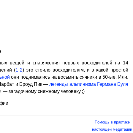
е
ных вещей и снаряжения первых восходителей на 14
шений (
1
2
) это стоило восходителям, и в какой простой
ьной
они поднимались на восьмитысячники в 50-ые. Или,
Парбат и Броуд Пик —
легенды альпинизма Германа Буля
и — загадочному снежному человеку ;)
афии
Помощь в практике
настоящей медитации