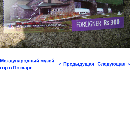
Международный музей
Предыдущая
Следующая
<
>
гор в Покхаре