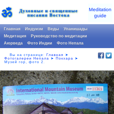
ॐ
Meditation
Духовные и священные
писания Востока
guide
Главная
Индуизм
Веды
Упанишады
Медитация
Руководство по медитации
Аюрведа
Фото Индии
Фото Непала
Вы на странице:
Главная
➤
Фотогалереи Непала
➤
Покхара
➤
Музей гор,
фото 2.