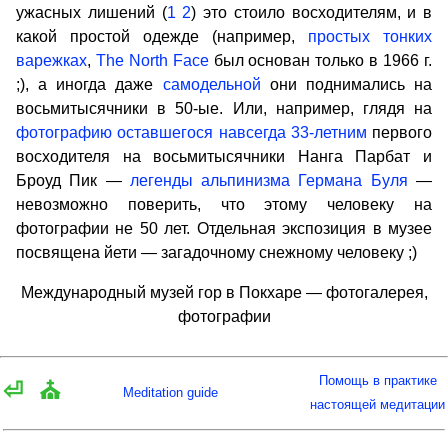
ужасных лишений (
1
2
) это стоило восходителям, и в
какой простой одежде (например,
простых тонких
варежках
,
The North Face
был основан только в 1966 г.
;), а иногда даже
самодельной
они поднимались на
восьмитысячники в 50-ые. Или, например, глядя на
фотографию оставшегося навсегда 33-летним
первого
восходителя на восьмитысячники Нанга Парбат и
Броуд Пик —
легенды альпинизма Германа Буля
—
невозможно поверить, что этому человеку на
фотографии не 50 лет. Отдельная экспозиция в музее
посвящена йети — загадочному снежному человеку ;)
Международный музей гор в Покхаре — фотогалерея,
фотографии
Помощь в практике
⏎
⛪
Meditation guide
настоящей медитации