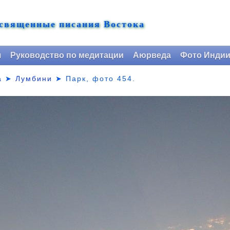
 священные писания Востока
я
Руководство по медитации
Аюрведа
Фото Инди
а
➤
Лумбини
➤ Парк,
фото 454.