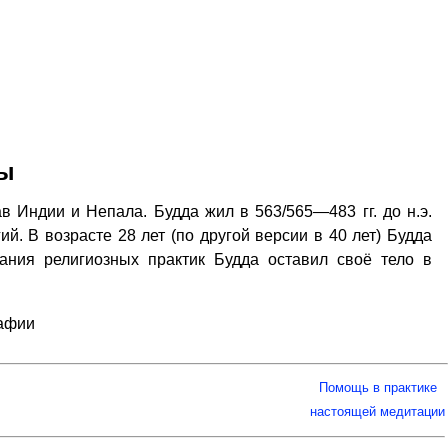
ды
в Индии и Непала. Будда жил в 563/565—483 гг. до н.э.
й. В возрасте 28 лет (по другой версии в 40 лет) Будда
ания религиозных практик Будда оставил своё тело в
рафии
Помощь в практике
настоящей медитации