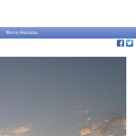
и
Фото Непала