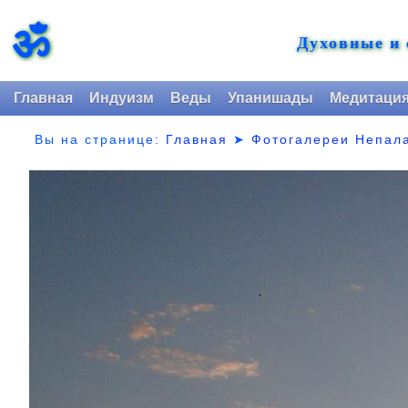
ॐ
Духовные и
Главная
Индуизм
Веды
Упанишады
Медитаци
Вы на странице:
Главная
➤
Фотогалереи Непал