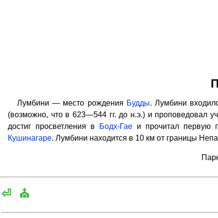
П
Лумбини — место рождения
Будды
. Лумбини входило
(возможно, что в 623—544 гг. до н.э.) и проповедовал у
достиг просветления в
Бодх-Гае
и прочитал первую 
Кушинагаре
. Лумбини находится в 10 км от границы Непа
Парк
⏎
⛪