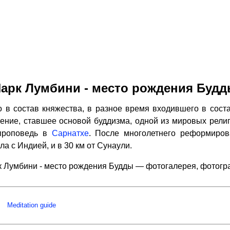
арк Лумбини - место рождения Буд
 в состав княжества, в разное время входившего в соста
чение, ставшее основой буддизма, одной из мировых религи
проповедь в
Сарнатхе
. После многолетнего реформиров
ла с Индией, и в 30 км от Сунаули.
 Лумбини - место рождения Будды — фотогалерея, фотог
Meditation guide