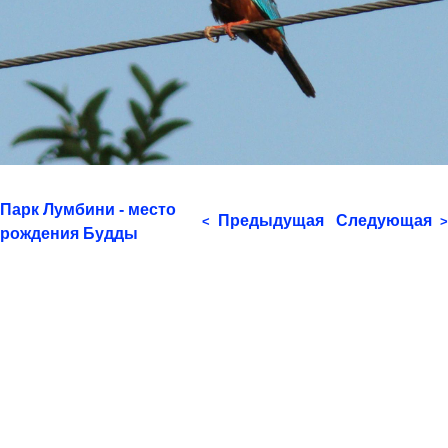
Парк Лумбини - место
Предыдущая
Следующая
<
>
рождения Будды