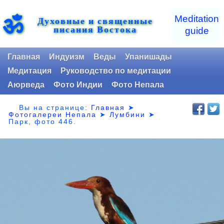
ॐ
Meditation
Духовные и священные
писания Востока
guide
Главная
Индуизм
Веды
Упанишады
Медитация
Руководство по медитации
Аюрведа
Фото Индии
Фото Непала
Вы на странице:
Главная
➤
Фотогалереи Непала
➤
Лумбини
➤
Парк,
фото 446.