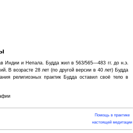
ды
в Индии и Непала. Будда жил в 563/565—483 гг. до н.э.
й. В возрасте 28 лет (по другой версии в 40 лет) Будда
ания религиозных практик Будда оставил своё тело в
рафии
Помощь в практике
настоящей медитации