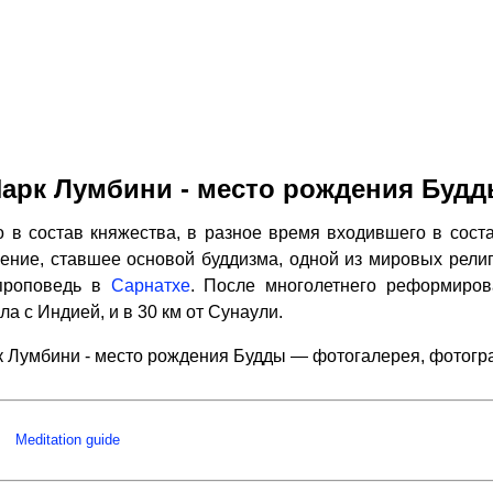
арк Лумбини - место рождения Буд
 в состав княжества, в разное время входившего в соста
чение, ставшее основой буддизма, одной из мировых религи
проповедь в
Сарнатхе
. После многолетнего реформиров
ла с Индией, и в 30 км от Сунаули.
 Лумбини - место рождения Будды — фотогалерея, фотог
Meditation guide