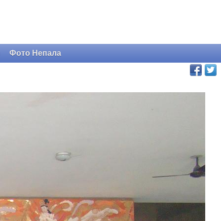
и
Фото Непала