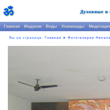
ॐ
Духовные и
Главная
Индуизм
Веды
Упанишады
Медитаци
Вы на странице:
Главная
➤
Фотогалереи Непал