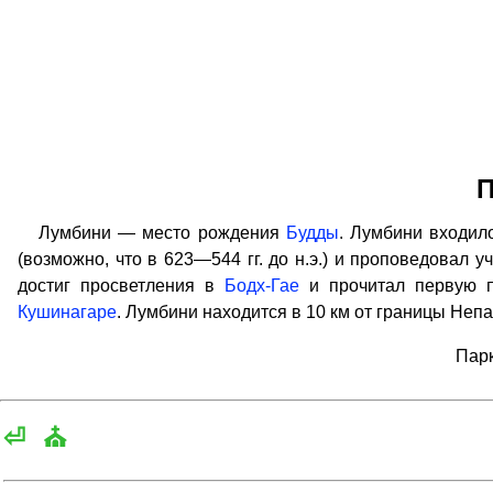
П
Лумбини — место рождения
Будды
. Лумбини входило
(возможно, что в 623—544 гг. до н.э.) и проповедовал у
достиг просветления в
Бодх-Гае
и прочитал первую 
Кушинагаре
. Лумбини находится в 10 км от границы Непа
Парк
⏎
⛪