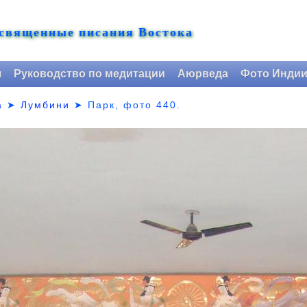
 священные писания Востока
я
Руководство по медитации
Аюрведа
Фото Инди
а
➤
Лумбини
➤ Парк,
фото 440.