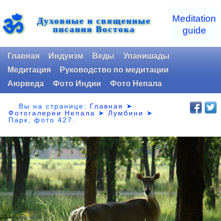
ॐ
Meditation
Духовные и священные
писания Востока
guide
Главная
Индуизм
Веды
Упанишады
Медитация
Руководство по медитации
Аюрведа
Фото Индии
Фото Непала
Вы на странице:
Главная
➤
Фотогалереи Непала
➤
Лумбини
➤
Парк,
фото 427.