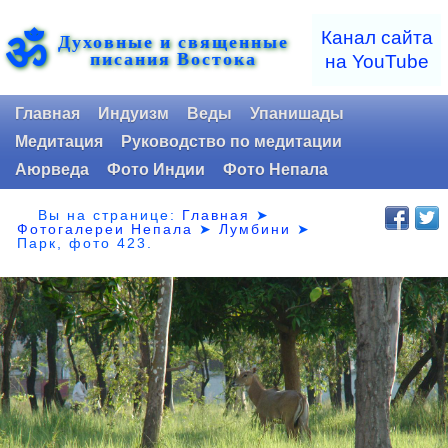
ॐ
Канал сайта
Духовные и священные
писания Востока
на YouTube
Главная
Индуизм
Веды
Упанишады
Медитация
Руководство по медитации
Аюрведа
Фото Индии
Фото Непала
Вы на странице:
Главная
➤
Фотогалереи Непала
➤
Лумбини
➤
Парк,
фото 423.