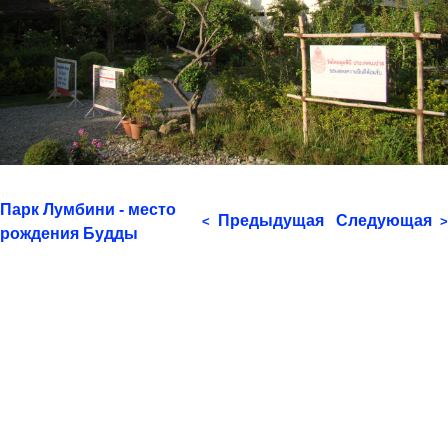
Парк Лумбини - место
Предыдущая
Следующая
<
>
рождения Будды