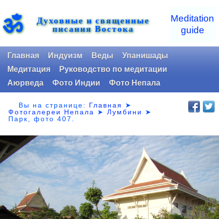
ॐ
Meditation
Духовные и священные
писания Востока
guide
Главная
Индуизм
Веды
Упанишады
Медитация
Руководство по медитации
Аюрведа
Фото Индии
Фото Непала
Вы на странице:
Главная
➤
Фотогалереи Непала
➤
Лумбини
➤
Парк,
фото 407.