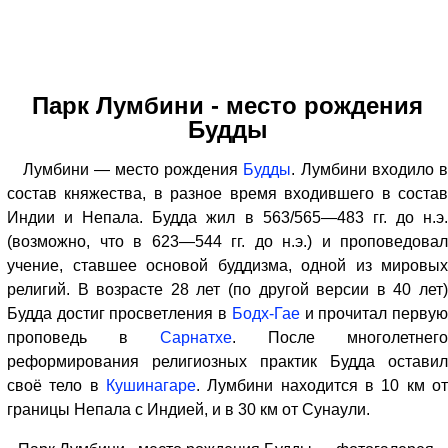
Парк Лумбини - место рождения
Будды
Лумбини — место рождения
Будды
. Лумбини входило 
состав княжества, в разное время входившего в состав
Индии и Непала. Будда жил в 563/565—483 гг. до н.э.
(возможно, что в 623—544 гг. до н.э.) и проповедовал
учение, ставшее основой буддизма, одной из мировых
религий. В возрасте 28 лет (по другой версии в 40 лет)
Будда достиг просветления в
Бодх-Гае
и прочитал перву
проповедь в
Сарнатхе
. После многолетнего
реформирования религиозных практик Будда оставил
своё тело в
Кушинагаре
. Лумбини находится в 10 км от
границы Непала с Индией, и в 30 км от Сунаули.