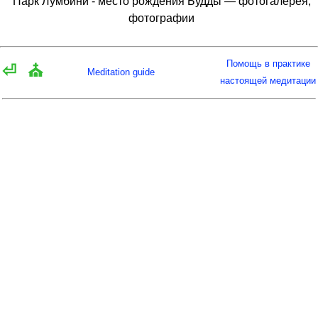
Парк Лумбини - место рождения Будды — фотогалерея,
фотографии
Помощь в практике
⏎
⛪
Meditation guide
настоящей медитации