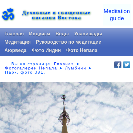
ॐ
Meditation
Духовные и священные
писания Востока
guide
Главная
Индуизм
Веды
Упанишады
Медитация
Руководство по медитации
Аюрведа
Фото Индии
Фото Непала
Вы на странице:
Главная
➤
Фотогалереи Непала
➤
Лумбини
➤
Парк,
фото 391.