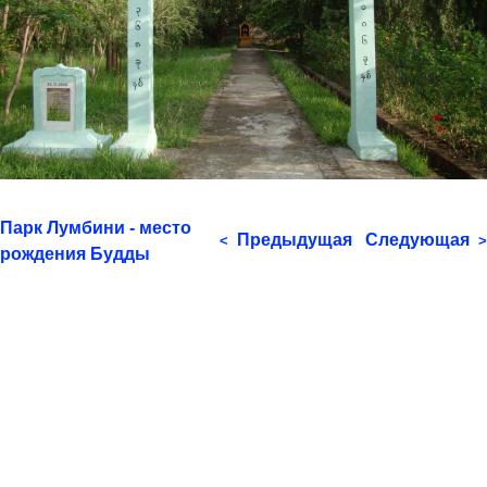
Парк Лумбини - место
Предыдущая
Следующая
<
>
рождения Будды