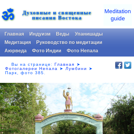
ॐ
Meditation
Духовные и священные
писания Востока
guide
Главная
Индуизм
Веды
Упанишады
Медитация
Руководство по медитации
Аюрведа
Фото Индии
Фото Непала
Вы на странице:
Главная
➤
Фотогалереи Непала
➤
Лумбини
➤
Парк,
фото 385.