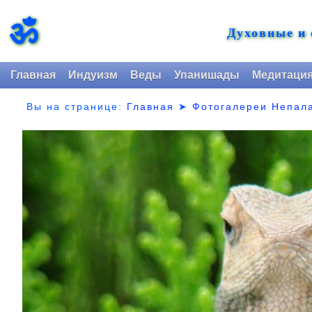
ॐ
Духовные и
Главная
Индуизм
Веды
Упанишады
Медитаци
Вы на странице:
Главная
➤
Фотогалереи Непал