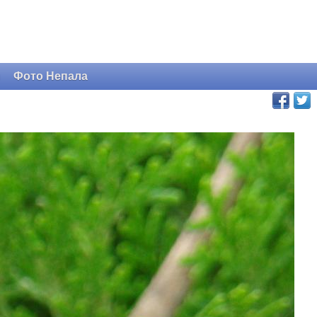
и
Фото Непала