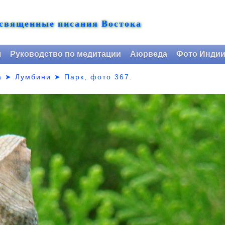
 священные писания Востока
я
Руководство по медитации
Аюрведа
Фото Инди
а
➤
Лумбини
➤ Парк,
фото 367.