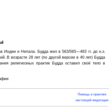
ды
в Индии и Непала. Будда жил в 563/565—483 гг. до н.э.
й. В возрасте 28 лет (по другой версии в 40 лет) Будда
ания религиозных практик Будда оставил своё тело в
рафии
Помощь в практике
настоящей медитации