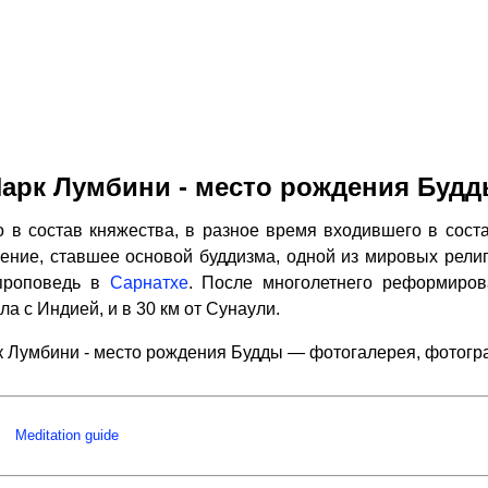
арк Лумбини - место рождения Буд
 в состав княжества, в разное время входившего в соста
чение, ставшее основой буддизма, одной из мировых религи
проповедь в
Сарнатхе
. После многолетнего реформиров
ла с Индией, и в 30 км от Сунаули.
 Лумбини - место рождения Будды — фотогалерея, фотог
Meditation guide