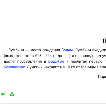
П
Лумбини — место рождения
Будды
. Лумбини входило
(возможно, что в 623—544 гг. до н.э.) и проповедовал у
достиг просветления в
Бодх-Гае
и прочитал первую 
Кушинагаре
. Лумбини находится в 10 км от границы Непа
Парк
⏎
⛪