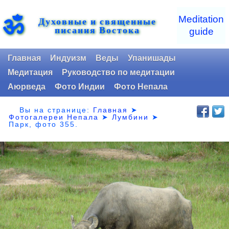
ॐ
Meditation
Духовные и священные
писания Востока
guide
Главная
Индуизм
Веды
Упанишады
Медитация
Руководство по медитации
Аюрведа
Фото Индии
Фото Непала
Вы на странице:
Главная
➤
Фотогалереи Непала
➤
Лумбини
➤
Парк,
фото 355.