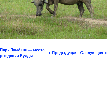
Парк Лумбини — место
Предыдущая
Следующая
<
>
рождения Будды