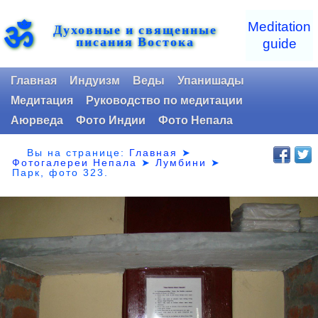
ॐ
Meditation
Духовные и священные
писания Востока
guide
Главная
Индуизм
Веды
Упанишады
Медитация
Руководство по медитации
Аюрведа
Фото Индии
Фото Непала
Вы на странице:
Главная
➤
Фотогалереи Непала
➤
Лумбини
➤
Парк,
фото 323.