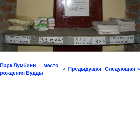
Парк Лумбини — место
Предыдущая
Следующая
<
>
рождения Будды