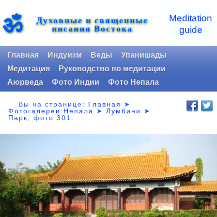
ॐ
Meditation
Духовные и священные
писания Востока
guide
Главная
Индуизм
Веды
Упанишады
Медитация
Руководство по медитации
Аюрведа
Фото Индии
Фото Непала
Вы на странице:
Главная
➤
Фотогалереи Непала
➤
Лумбини
➤
Парк,
фото 301.