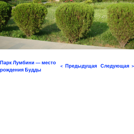
Парк Лумбини — место
Предыдущая
Следующая
<
>
рождения Будды