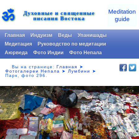
ॐ
Meditation
Духовные и священные
писания Востока
guide
Главная
Индуизм
Веды
Упанишады
Медитация
Руководство по медитации
Аюрведа
Фото Индии
Фото Непала
Вы на странице:
Главная
➤
Фотогалереи Непала
➤
Лумбини
➤
Парк,
фото 296.