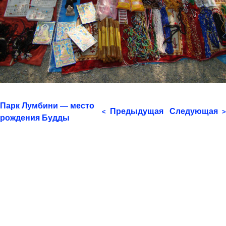
Парк Лумбини — место
Предыдущая
Следующая
<
>
рождения Будды