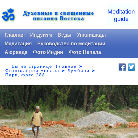
ॐ
Meditation
Духовные и священные
писания Востока
guide
Главная
Индуизм
Веды
Упанишады
Медитация
Руководство по медитации
Аюрведа
Фото Индии
Фото Непала
Вы на странице:
Главная
➤
Фотогалереи Непала
➤
Лумбини
➤
Парк,
фото 288.