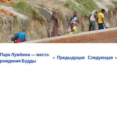
Парк Лумбини — место
Предыдущая
Следующая
<
>
рождения Будды