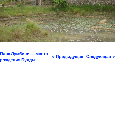
Парк Лумбини — место
Предыдущая
Следующая
<
>
рождения Будды