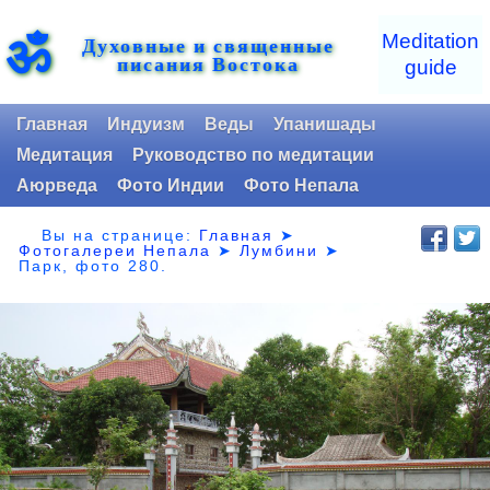
ॐ
Meditation
Духовные и священные
писания Востока
guide
Главная
Индуизм
Веды
Упанишады
Медитация
Руководство по медитации
Аюрведа
Фото Индии
Фото Непала
Вы на странице:
Главная
➤
Фотогалереи Непала
➤
Лумбини
➤
Парк,
фото 280.