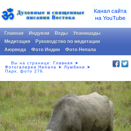
ॐ
Канал сайта
Духовные и священные
писания Востока
на YouTube
Главная
Индуизм
Веды
Упанишады
Медитация
Руководство по медитации
Аюрведа
Фото Индии
Фото Непала
Вы на странице:
Главная
➤
Фотогалереи Непала
➤
Лумбини
➤
Парк,
фото 276.