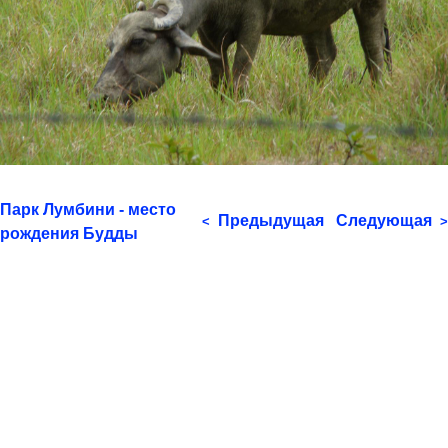
Парк Лумбини - место
Предыдущая
Следующая
<
>
рождения Будды