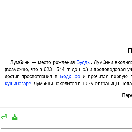
П
Лумбини — место рождения
Будды
. Лумбини входило
(возможно, что в 623—544 гг. до н.э.) и проповедовал у
достиг просветления в
Бодх-Гае
и прочитал первую 
Кушинагаре
. Лумбини находится в 10 км от границы Непа
Парк
⏎
⛪