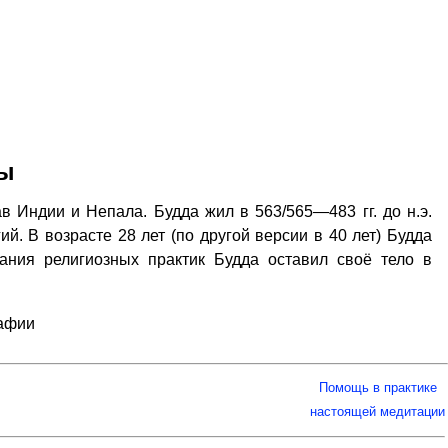
ды
в Индии и Непала. Будда жил в 563/565—483 гг. до н.э.
й. В возрасте 28 лет (по другой версии в 40 лет) Будда
ания религиозных практик Будда оставил своё тело в
рафии
Помощь в практике
настоящей медитации