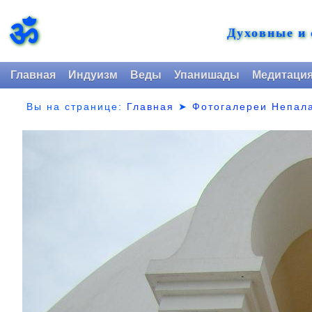
ॐ
Духовные и
Главная
Индуизм
Веды
Упанишады
Медитаци
Вы на странице:
Главная
➤
Фотогалереи Непал