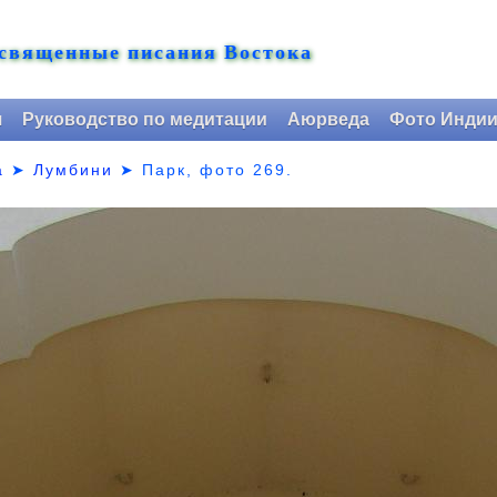
 священные писания Востока
я
Руководство по медитации
Аюрведа
Фото Инди
а
➤
Лумбини
➤ Парк,
фото 269.