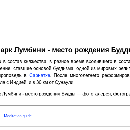
арк Лумбини - место рождения Буд
 в состав княжества, в разное время входившего в соста
чение, ставшее основой буддизма, одной из мировых религи
проповедь в
Сарнатхе
. После многолетнего реформиров
ла с Индией, и в 30 км от Сунаули.
 Лумбини - место рождения Будды — фотогалерея, фотог
Meditation guide