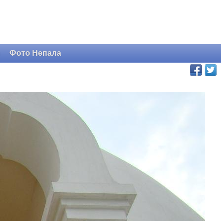
и
Фото Непала