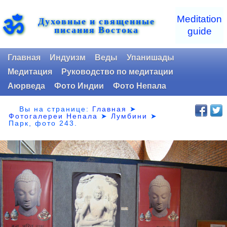
ॐ
Meditation
Духовные и священные
писания Востока
guide
Главная
Индуизм
Веды
Упанишады
Медитация
Руководство по медитации
Аюрведа
Фото Индии
Фото Непала
Вы на странице:
Главная
➤
Фотогалереи Непала
➤
Лумбини
➤
Парк,
фото 243.