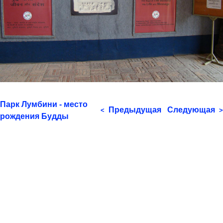
Парк Лумбини - место
Предыдущая
Следующая
<
>
рождения Будды