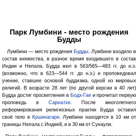
Парк Лумбини - место рождения
Будды
Лумбини — место рождения
Будды
. Лумбини входило 
состав княжества, в разное время входившего в состав
Индии и Непала. Будда жил в 563/565—483 гг. до н.э.
(возможно, что в 623—544 гг. до н.э.) и проповедовал
учение, ставшее основой буддизма, одной из мировых
религий. В возрасте 28 лет (по другой версии в 40 лет)
Будда достиг просветления в
Бодх-Гае
и прочитал перву
проповедь в
Сарнатхе
. После многолетнего
реформирования религиозных практик Будда оставил
своё тело в
Кушинагаре
. Лумбини находится в 10 км от
границы Непала с Индией, и в 30 км от Сунаули.