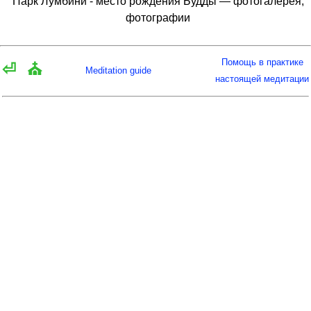
Парк Лумбини - место рождения Будды — фотогалерея,
фотографии
Помощь в практике
⏎
⛪
Meditation guide
настоящей медитации