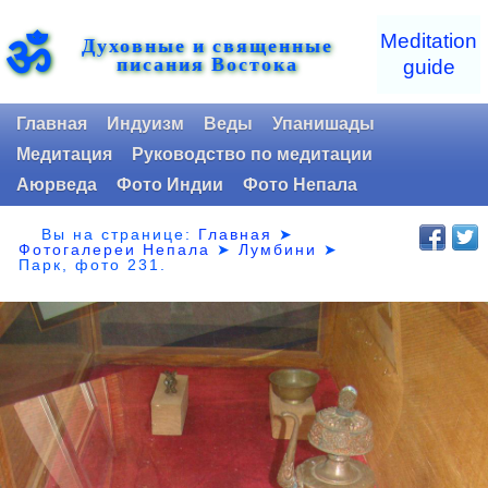
ॐ
Meditation
Духовные и священные
писания Востока
guide
Главная
Индуизм
Веды
Упанишады
Медитация
Руководство по медитации
Аюрведа
Фото Индии
Фото Непала
Вы на странице:
Главная
➤
Фотогалереи Непала
➤
Лумбини
➤
Парк,
фото 231.