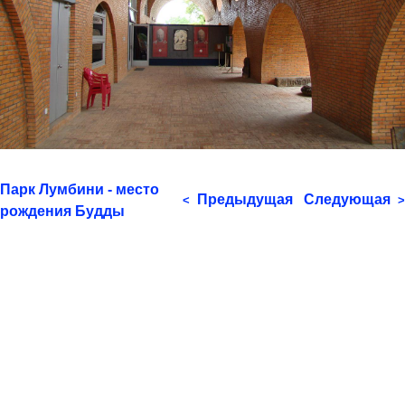
Парк Лумбини - место
Предыдущая
Следующая
<
>
рождения Будды