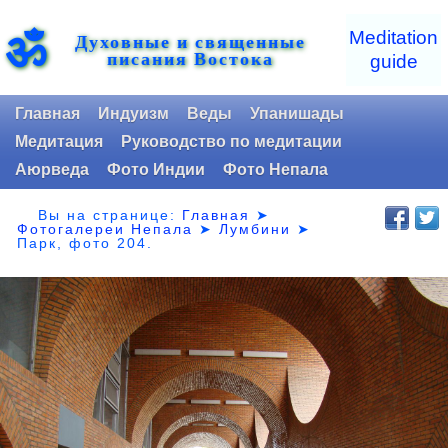
ॐ
Meditation
Духовные и священные
писания Востока
guide
Главная
Индуизм
Веды
Упанишады
Медитация
Руководство по медитации
Аюрведа
Фото Индии
Фото Непала
Вы на странице:
Главная
➤
Фотогалереи Непала
➤
Лумбини
➤
Парк,
фото 204.