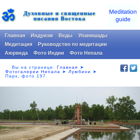
ॐ
Meditation
Духовные и священные
писания Востока
guide
Главная
Индуизм
Веды
Упанишады
Медитация
Руководство по медитации
Аюрведа
Фото Индии
Фото Непала
Вы на странице:
Главная
➤
Фотогалереи Непала
➤
Лумбини
➤
Парк,
фото 197.