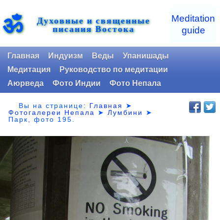
ॐ
Meditation
Духовные и священные
писания Востока
guide
Главная
Индуизм
Веды
Упанишады
Медитация
Руководство по медитации
Аюрведа
Фото Индии
Фото Непала
Вы на странице:
Главная
➤
Фотогалереи Непала
➤
Лумбини
➤
Парк,
фото 195.