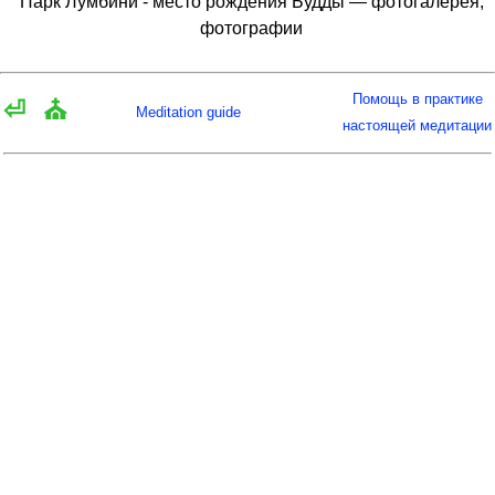
Парк Лумбини - место рождения Будды — фотогалерея,
фотографии
Помощь в практике
⏎
⛪
Meditation guide
настоящей медитации