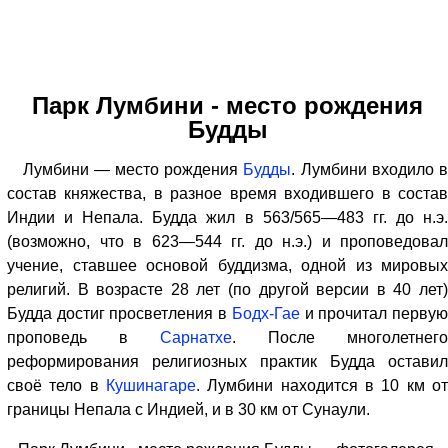
Парк Лумбини - место рождения
Будды
Лумбини — место рождения
Будды
. Лумбини входило 
состав княжества, в разное время входившего в состав
Индии и Непала. Будда жил в 563/565—483 гг. до н.э.
(возможно, что в 623—544 гг. до н.э.) и проповедовал
учение, ставшее основой буддизма, одной из мировых
религий. В возрасте 28 лет (по другой версии в 40 лет)
Будда достиг просветления в
Бодх-Гае
и прочитал перву
проповедь в
Сарнатхе
. После многолетнего
реформирования религиозных практик Будда оставил
своё тело в
Кушинагаре
. Лумбини находится в 10 км от
границы Непала с Индией, и в 30 км от Сунаули.