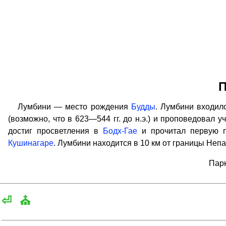
П
Лумбини — место рождения
Будды
. Лумбини входило
(возможно, что в 623—544 гг. до н.э.) и проповедовал у
достиг просветления в
Бодх-Гае
и прочитал первую 
Кушинагаре
. Лумбини находится в 10 км от границы Непа
Парк
⏎
⛪