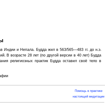
ды
в Индии и Непала. Будда жил в 563/565—483 гг. до н.э.
й. В возрасте 28 лет (по другой версии в 40 лет) Будда
ания религиозных практик Будда оставил своё тело в
рафии
Помощь в практике
настоящей медитации