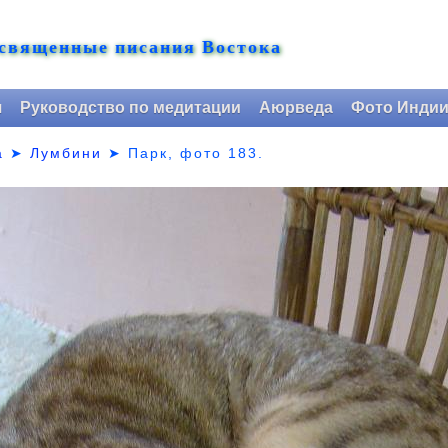
 священные писания Востока
я
Руководство по медитации
Аюрведа
Фото Инди
а
➤
Лумбини
➤ Парк,
фото 183.