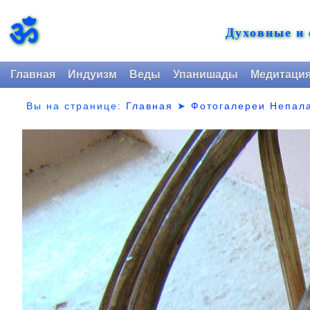
ॐ
Духовные и
Главная
Индуизм
Веды
Упанишады
Медитаци
Вы на странице:
Главная
➤
Фотогалереи Непал