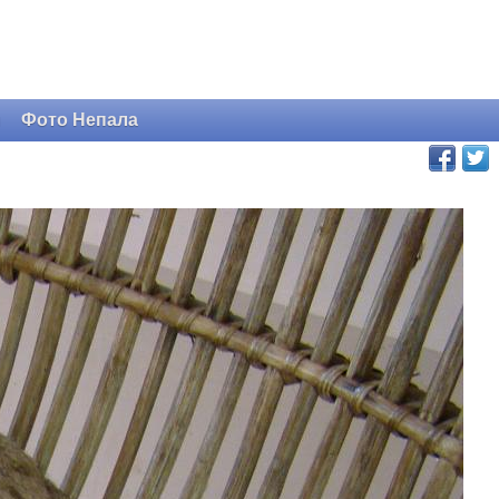
и
Фото Непала