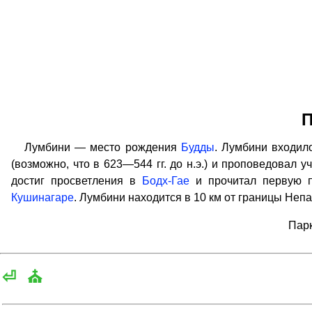
П
Лумбини — место рождения
Будды
. Лумбини входило
(возможно, что в 623—544 гг. до н.э.) и проповедовал у
достиг просветления в
Бодх-Гае
и прочитал первую 
Кушинагаре
. Лумбини находится в 10 км от границы Непа
Парк
⏎
⛪