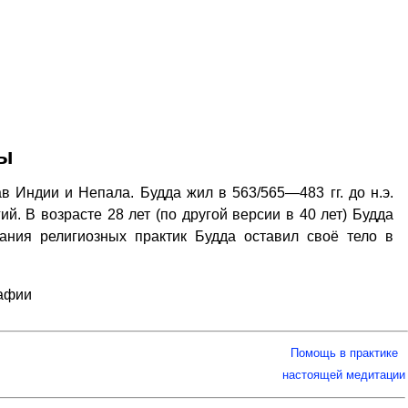
ды
в Индии и Непала. Будда жил в 563/565—483 гг. до н.э.
й. В возрасте 28 лет (по другой версии в 40 лет) Будда
ания религиозных практик Будда оставил своё тело в
рафии
Помощь в практике
настоящей медитации