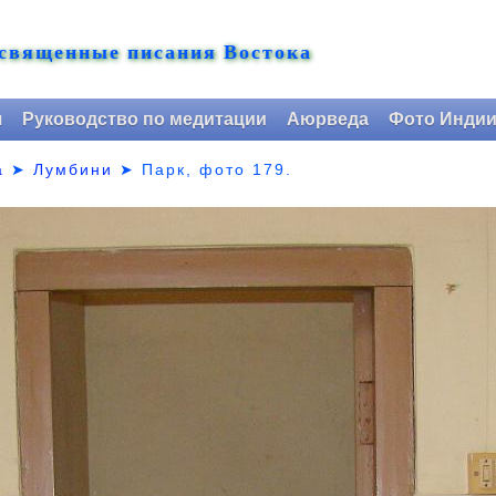
 священные писания Востока
я
Руководство по медитации
Аюрведа
Фото Инди
а
➤
Лумбини
➤ Парк,
фото 179.