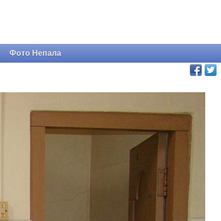
и
Фото Непала