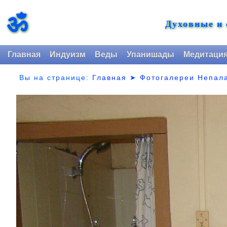
ॐ
Духовные и
Главная
Индуизм
Веды
Упанишады
Медитаци
Вы на странице:
Главная
➤
Фотогалереи Непал