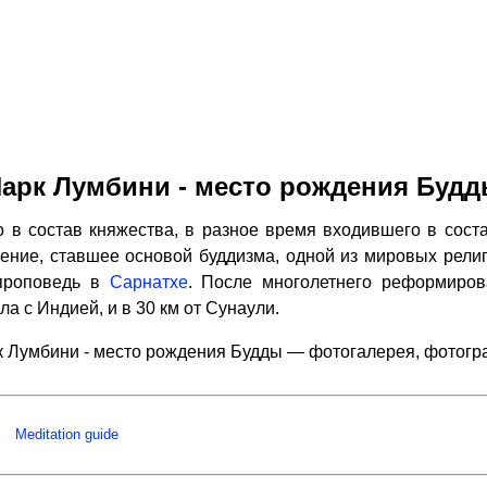
арк Лумбини - место рождения Буд
 в состав княжества, в разное время входившего в соста
чение, ставшее основой буддизма, одной из мировых религи
проповедь в
Сарнатхе
. После многолетнего реформиров
ла с Индией, и в 30 км от Сунаули.
 Лумбини - место рождения Будды — фотогалерея, фотог
Meditation guide