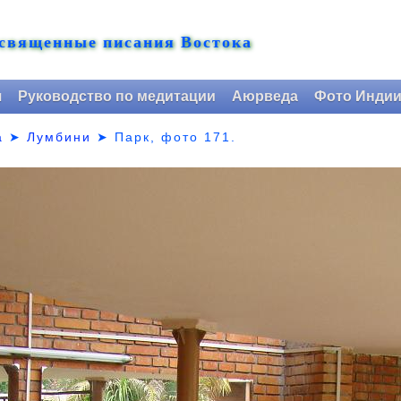
 священные писания Востока
я
Руководство по медитации
Аюрведа
Фото Инди
а
➤
Лумбини
➤ Парк,
фото 171.