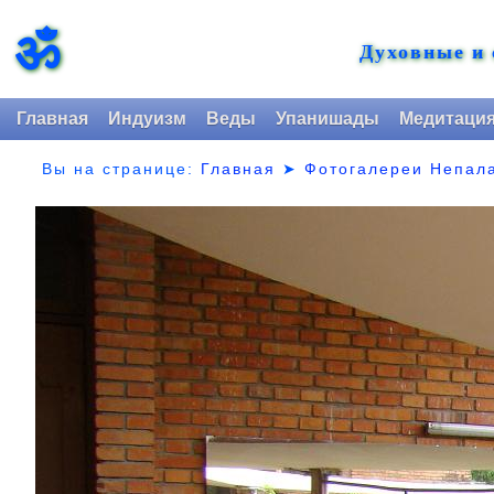
ॐ
Духовные и
Главная
Индуизм
Веды
Упанишады
Медитаци
Вы на странице:
Главная
➤
Фотогалереи Непал