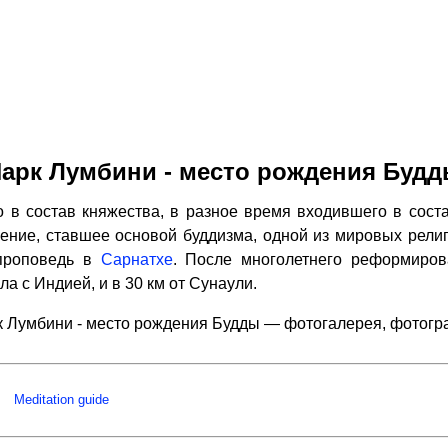
арк Лумбини - место рождения Буд
 в состав княжества, в разное время входившего в соста
чение, ставшее основой буддизма, одной из мировых религи
проповедь в
Сарнатхе
. После многолетнего реформиров
ла с Индией, и в 30 км от Сунаули.
 Лумбини - место рождения Будды — фотогалерея, фотог
Meditation guide