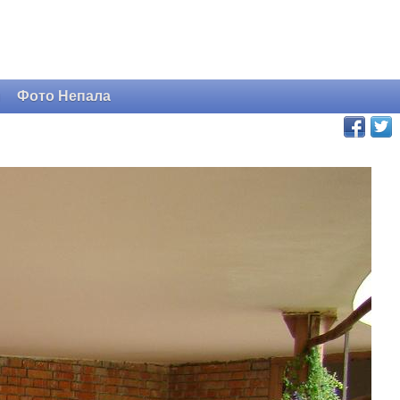
и
Фото Непала