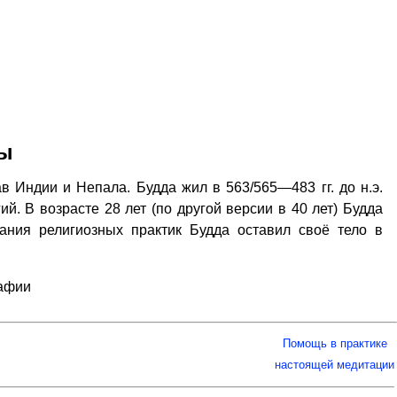
ды
в Индии и Непала. Будда жил в 563/565—483 гг. до н.э.
й. В возрасте 28 лет (по другой версии в 40 лет) Будда
ания религиозных практик Будда оставил своё тело в
рафии
Помощь в практике
настоящей медитации