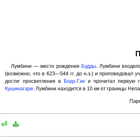
П
Лумбини — место рождения
Будды
. Лумбини входило
(возможно, что в 623—544 гг. до н.э.) и проповедовал у
достиг просветления в
Бодх-Гае
и прочитал первую 
Кушинагаре
. Лумбини находится в 10 км от границы Непа
Парк
⏎
⛪