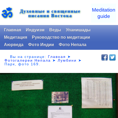
ॐ
Meditation
Духовные и священные
писания Востока
guide
Главная
Индуизм
Веды
Упанишады
Медитация
Руководство по медитации
Аюрведа
Фото Индии
Фото Непала
Вы на странице:
Главная
➤
Фотогалереи Непала
➤
Лумбини
➤
Парк,
фото 169.