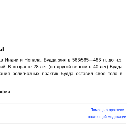
ды
в Индии и Непала. Будда жил в 563/565—483 гг. до н.э.
й. В возрасте 28 лет (по другой версии в 40 лет) Будда
ания религиозных практик Будда оставил своё тело в
рафии
Помощь в практике
настоящей медитации