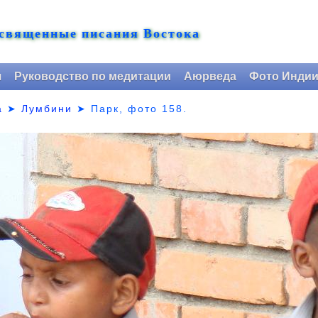
 священные писания Востока
я
Руководство по медитации
Аюрведа
Фото Инди
а
➤
Лумбини
➤ Парк,
фото 158.