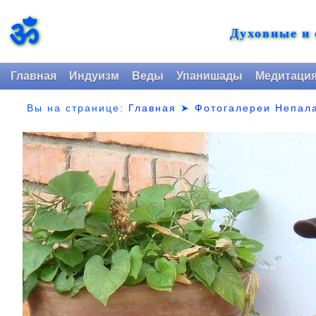
ॐ
Духовные и
Главная
Индуизм
Веды
Упанишады
Медитаци
Вы на странице:
Главная
➤
Фотогалереи Непал