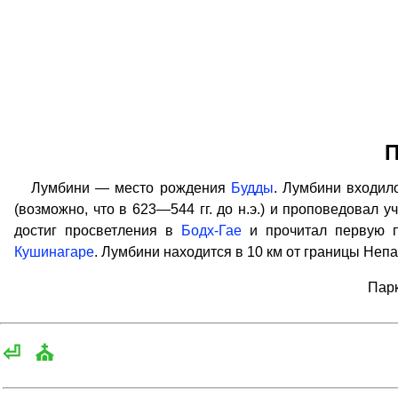
П
Лумбини — место рождения
Будды
. Лумбини входило
(возможно, что в 623—544 гг. до н.э.) и проповедовал у
достиг просветления в
Бодх-Гае
и прочитал первую 
Кушинагаре
. Лумбини находится в 10 км от границы Непа
Парк
⏎
⛪