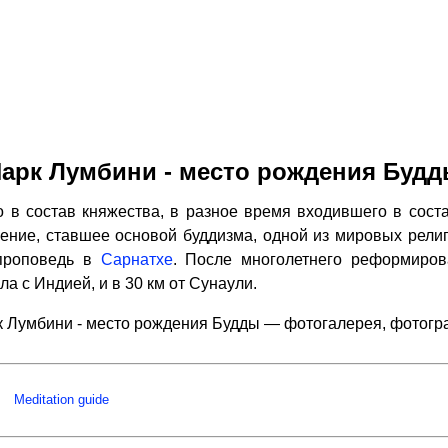
арк Лумбини - место рождения Буд
 в состав княжества, в разное время входившего в соста
чение, ставшее основой буддизма, одной из мировых религи
проповедь в
Сарнатхе
. После многолетнего реформиров
ла с Индией, и в 30 км от Сунаули.
 Лумбини - место рождения Будды — фотогалерея, фотог
Meditation guide