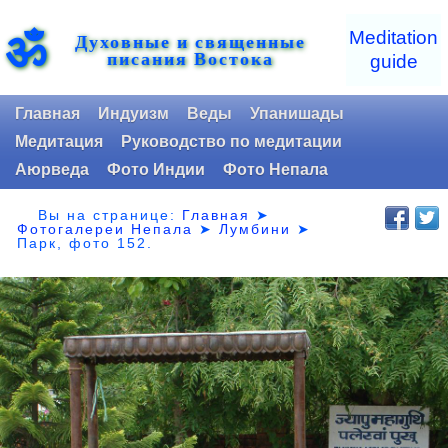
ॐ
Meditation
Духовные и священные
писания Востока
guide
Главная
Индуизм
Веды
Упанишады
Медитация
Руководство по медитации
Аюрведа
Фото Индии
Фото Непала
Вы на странице:
Главная
➤
Фотогалереи Непала
➤
Лумбини
➤
Парк,
фото 152.