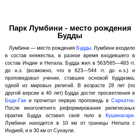
Парк Лумбини - место рождения
Будды
Лумбини — место рождения
Будды
. Лумбини входило
в состав княжества, в разное время входившего в
состав Индии и Непала. Будда жил в 563/565—483 гг.
до н.э. (возможно, что в 623—544 гг. до н.э.) и
проповедовал учение, ставшее основой буддизма,
одной из мировых религий. В возрасте 28 лет (по
другой версии в 40 лет) Будда достиг просветления в
Бодх-Гае
и прочитал первую проповедь в
Сарнатхе
.
После многолетнего реформирования религиозных
практик Будда оставил своё тело в
Кушинагаре
.
Лумбини находится в 10 км от границы Непала с
Индией, и в 30 км от Сунаули.