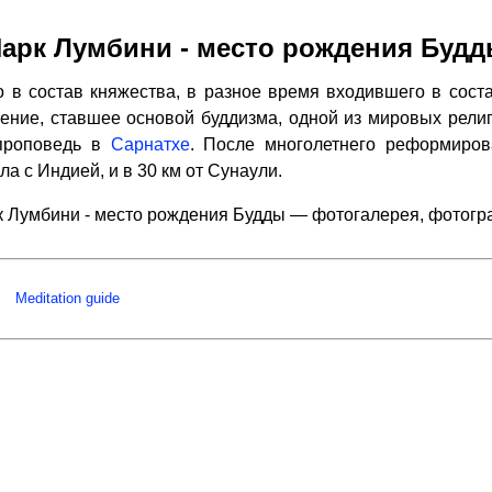
арк Лумбини - место рождения Буд
 в состав княжества, в разное время входившего в соста
чение, ставшее основой буддизма, одной из мировых религи
проповедь в
Сарнатхе
. После многолетнего реформиров
ла с Индией, и в 30 км от Сунаули.
 Лумбини - место рождения Будды — фотогалерея, фотог
Meditation guide