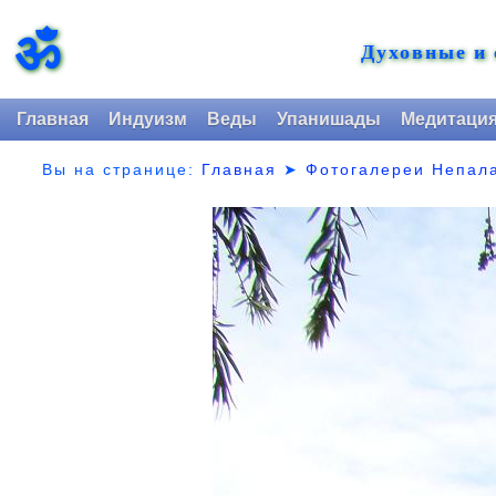
ॐ
Духовные и
Главная
Индуизм
Веды
Упанишады
Медитаци
Вы на странице:
Главная
➤
Фотогалереи Непал