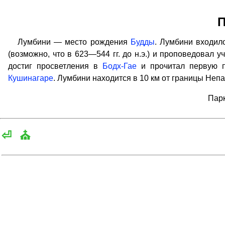
П
Лумбини — место рождения
Будды
. Лумбини входило
(возможно, что в 623—544 гг. до н.э.) и проповедовал у
достиг просветления в
Бодх-Гае
и прочитал первую 
Кушинагаре
. Лумбини находится в 10 км от границы Непа
Парк
⏎
⛪