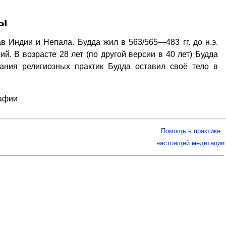
ды
в Индии и Непала. Будда жил в 563/565—483 гг. до н.э.
й. В возрасте 28 лет (по другой версии в 40 лет) Будда
ания религиозных практик Будда оставил своё тело в
рафии
Помощь в практике
настоящей медитации