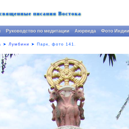
 священные писания Востока
я
Руководство по медитации
Аюрведа
Фото Инди
а
➤
Лумбини
➤ Парк,
фото 141.