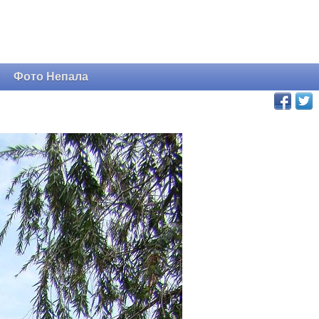
и
Фото Непала