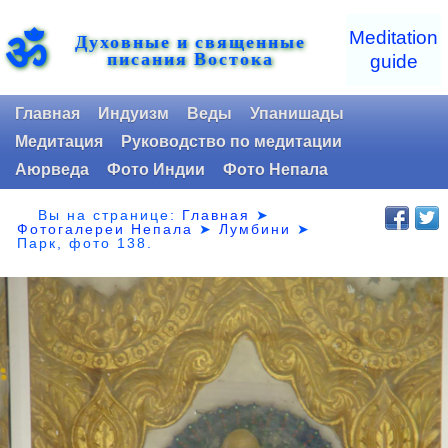
ॐ
Meditation
Духовные и священные
писания Востока
guide
Главная
Индуизм
Веды
Упанишады
Медитация
Руководство по медитации
Аюрведа
Фото Индии
Фото Непала
Вы на странице:
Главная
➤
Фотогалереи Непала
➤
Лумбини
➤
Парк,
фото 138.