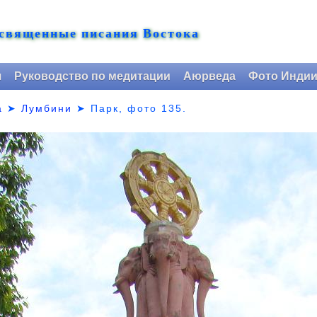
 священные писания Востока
я
Руководство по медитации
Аюрведа
Фото Инди
а
➤
Лумбини
➤ Парк,
фото 135.