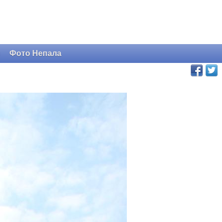
и
Фото Непала