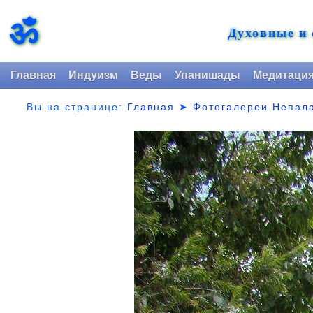
ॐ
Духовные и
Главная
Индуизм
Веды
Упанишады
Медитаци
Вы на странице:
Главная
➤
Фотогалереи Непал