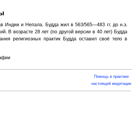
ды
в Индии и Непала. Будда жил в 563/565—483 гг. до н.э.
й. В возрасте 28 лет (по другой версии в 40 лет) Будда
ания религиозных практик Будда оставил своё тело в
рафии
Помощь в практике
настоящей медитации