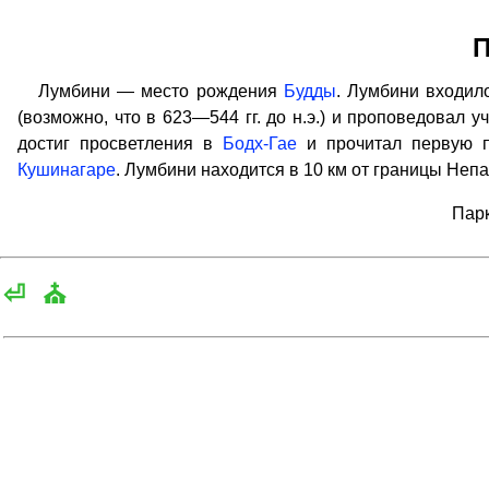
П
Лумбини — место рождения
Будды
. Лумбини входило
(возможно, что в 623—544 гг. до н.э.) и проповедовал у
достиг просветления в
Бодх-Гае
и прочитал первую 
Кушинагаре
. Лумбини находится в 10 км от границы Непа
Парк
⏎
⛪