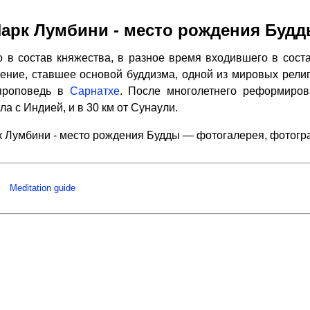
арк Лумбини - место рождения Буд
 в состав княжества, в разное время входившего в соста
чение, ставшее основой буддизма, одной из мировых религи
проповедь в
Сарнатхе
. После многолетнего реформиров
ла с Индией, и в 30 км от Сунаули.
 Лумбини - место рождения Будды — фотогалерея, фотог
Meditation guide