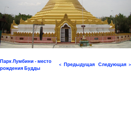
Парк Лумбини - место
Предыдущая
Следующая
<
>
рождения Будды