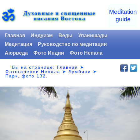
ॐ
Meditation
Духовные и священные
писания Востока
guide
Главная
Индуизм
Веды
Упанишады
Медитация
Руководство по медитации
Аюрведа
Фото Индии
Фото Непала
Вы на странице:
Главная
➤
Фотогалереи Непала
➤
Лумбини
➤
Парк,
фото 132.